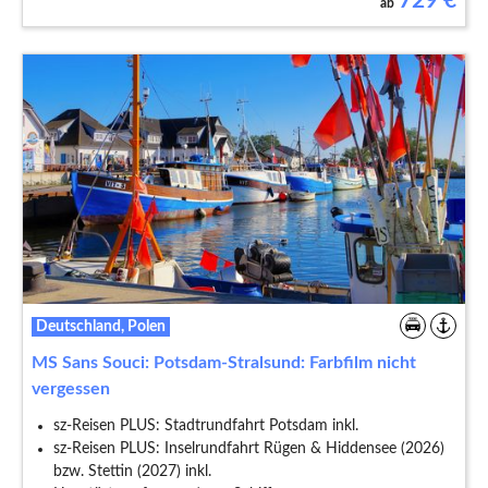
729
€
ab
Deutschland, Polen
MS Sans Souci: Potsdam-Stralsund: Farbfilm nicht
vergessen
sz-Reisen PLUS: Stadtrundfahrt Potsdam inkl.
sz-Reisen PLUS: Inselrundfahrt Rügen & Hiddensee (2026)
bzw. Stettin (2027) inkl.