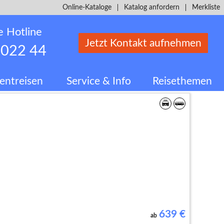
Online-Kataloge
Katalog anfordern
Merkliste
e Hotline
Jetzt Kontakt aufnehmen
 022 44
entreisen
Service & Info
Reisethemen
639
€
ab