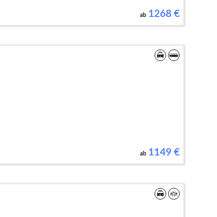
1268
€
ab
1149
€
ab