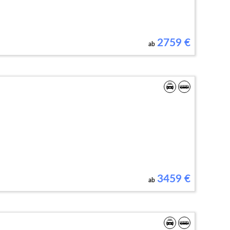
2759
€
ab
3459
€
ab