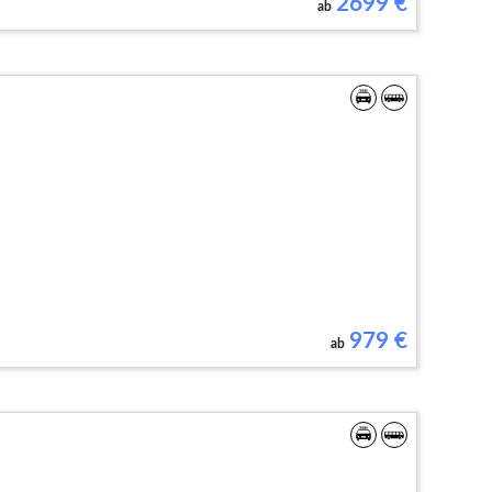
2699
€
ab
979
€
ab