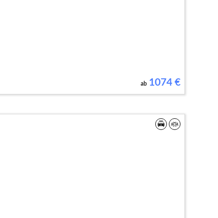
1074
€
ab