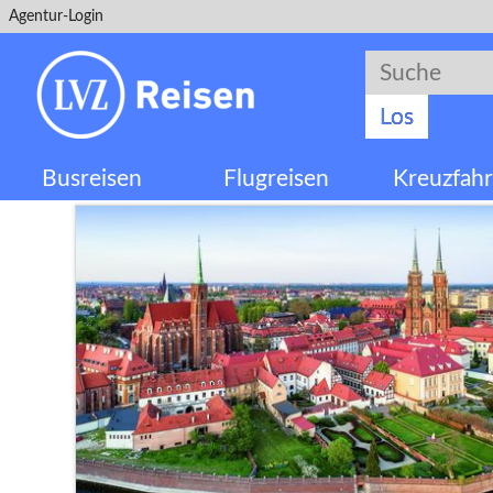
Agentur-Login
Suche
Suche
Los
Busreisen
Flugreisen
Kreuzfahr