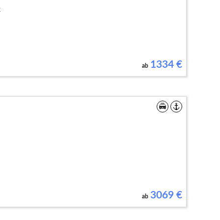
k
1334
€
ab
3069
€
ab