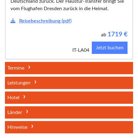
Deutschland zurück. Der Haustür-Transfer bringt Sie
vom Flughafen Dresden zurück in die Heimat.
Reisebeschreibung (pdf)
1719
€
ab
Jetzt buchen
IT-LA04
Termine
Leistungen
Hotel
Länder
Hinweise