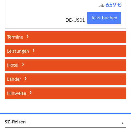
659
€
ab
Jetzt buchen
DE-US01
Termine
Leistungen
Hotel
Länder
Hinweise
SZ-Reisen
^