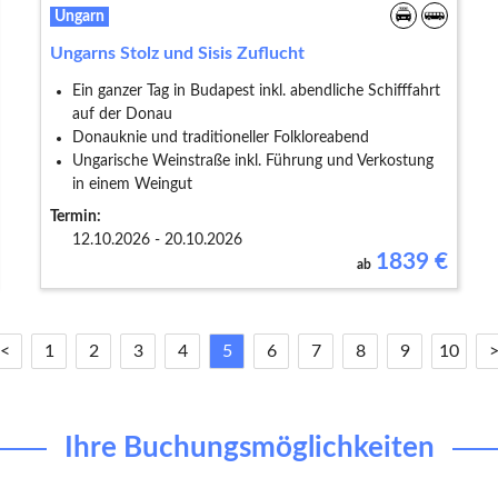
Ungarn
Ungarns Stolz und Sisis Zuflucht
Ein ganzer Tag in Budapest inkl. abendliche Schifffahrt
auf der Donau
Donauknie und traditioneller Folkloreabend
Ungarische Weinstraße inkl. Führung und Verkostung
in einem Weingut
Termin:
12.10.2026 - 20.10.2026
1839
€
ab
<
1
2
3
4
5
6
7
8
9
10
Ihre Buchungsmöglichkeiten