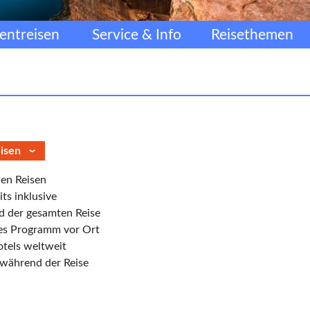
entreisen
Service & Info
Reisethemen
eisen
len Reisen
ts inklusive
d der gesamten Reise
ges Programm vor Ort
tels weltweit
während der Reise