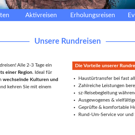
ten
Aktivreisen
Erholungsreisen
Ev
Unsere Rundreisen
reisen! Alle 2-3 Tage ein
Die Vorteile unserer Rundr
hts einer Region
. Ideal für
Haustürtransfer bei fast al
in
wechselnde Kulturen und
Zahlreiche Leistungen berei
und kehren Sie mit einem
sz-Reisebegleitung währen
Ausgewogenes & vielfälti
Geprüfte & komfortable Ho
Rund-Um-Service vor und 